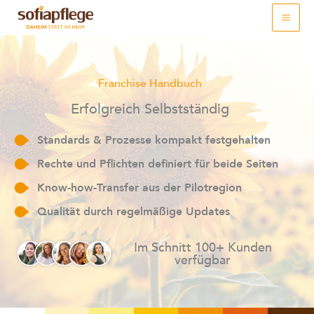
Skip
to
content
Franchise Handbuch
Erfolgreich Selbstständig
Standards & Prozesse kompakt festgehalten
Rechte und Pflichten definiert für beide Seiten
Know‑how‑Transfer aus der Pilotregion
Qualität durch regelmäßige Updates
Im Schnitt 100+ Kunden
verfügbar