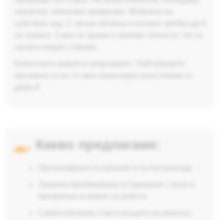
тоалетна, използва превръзки. Мобилна на
собствен ход. С лична хигиена и къпане трябва да й
се помага. Сама се храни и приема течности. Не се
налага нощно ставане.
Клиентката живее в апартамент. Най-близките
магазини са на 10 мин пешеходно разстояние от
дома й.
Какво предлагаме:
Организирани пътувания и пътни разходи
Законно пребиваване в Германия с ясни и
прозрачни условия на работа
Самостоятелна стая в къщата на клиента -