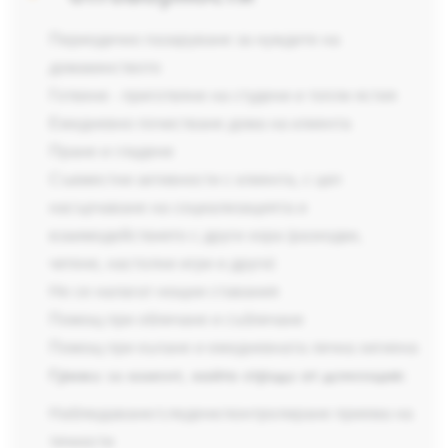
Периодично пазаруване за нуждите на
домакинството
Готвене - приготвяне на студени и топли ястия
Ежедневно почистване дома на клиента
Пране и гладене
Съвместни активности с клиента, с цел
насърчаване на социализацията и
взаимодействието с други хора (разходки,
четене, настолни игри и други)
Не се налагат нощни ставания
Помощ при обличане и събличане
Помощ при къпане и ежедневната лична хигиена
Грижа за клиент, който страда от деменция:
Наблюдаване/следене/контролиране приема на
течности