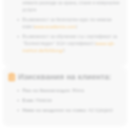
нямате разходи за храна, спане и комунални
услуги
Възможност за безплатен курс по немски
език (
www.ecademix.com
)
Възможност за обучение със сертификат за
"Болногледач" (IQH сертификат) (
www.iqh-
institut.de/bildung/
)
Изисквания на клиента:
Пол на болногледач:
Жена
Език:
Немски
Ниво на владеене на езика:
A2 (средно)