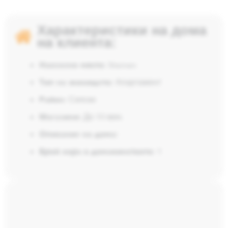
Характеристики на дома
на клиента:
Населено място:
Steinen
Тип на жилището:
Апартамент
Район:
Селски
Магазини:
До 10 мин.
Описание на дома:
Брой хора в домакинството:
1