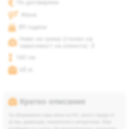
По договаряне
Жена
89 години
Ниво на грижа (степен на
зависимост на клиента): 3
160 см.
65 кг.
Кратко описание
За обгрижване сама жена на 89г, която страда от
астма, деменция, епилепсия и хипертония. Има
проблеми със слуха. Не инконтинентна, посещава