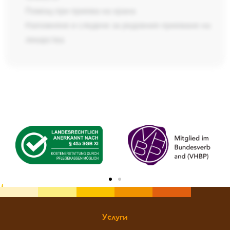
Помощ при приема на храна
Напомняне и следене за редовния приемане на
лекарства
Услуги