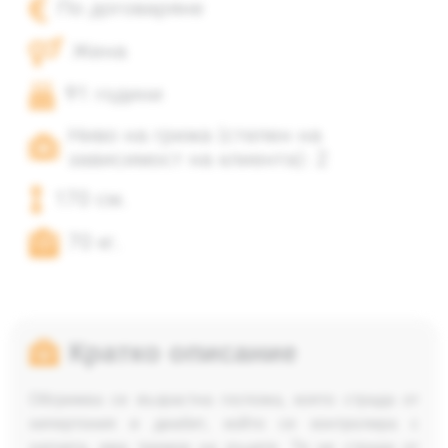
По договаряне
Жена
91 години
Ниво на грижа (степен на
зависимост на клиента): 2
170 см.
70 кг.
Кратко описание
Обгрижва се възрастна госпожа, която страда от
хипертония и диабет, който се контролира с
хапчета, има тремор на ръцете. Тя не страда от