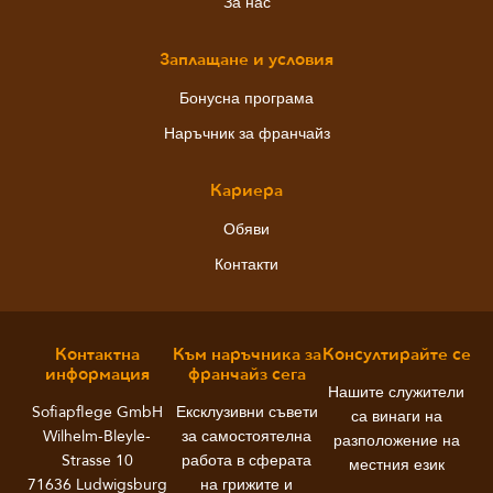
За нас
Заплащане и условия
Бонусна програма
Наръчник за франчайз
Кариера
Обяви
Контакти
Контактна
Към наръчника за
Консултирайте се
информация
франчайз сега
Нашите служители
Sofiapflege GmbH
Ексклузивни съвети
са винаги на
Wilhelm-Bleyle-
за самостоятелна
разположение на
Strasse 10
работа в сферата
местния език
71636 Ludwigsburg
на грижите и