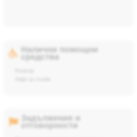
Налични помощни
средства
Ролатор
Лифт за стълби
Задължения и
отговорности