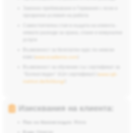
Законно пребиваване в Германия с ясни и
прозрачни условия на работа
Самостоятелна стая в къщата на клиента -
нямате разходи за храна, спане и комунални
услуги
Възможност за безплатен курс по немски
език (
www.ecademix.com
)
Възможност за обучение със сертификат за
"Болногледач" (IQH сертификат) (
www.iqh-
institut.de/bildung/
)
Изисквания на клиента:
Пол на болногледач:
Жена
Език:
Немски