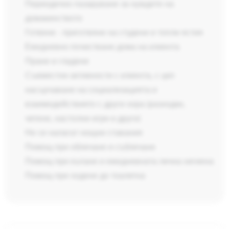
Периодично пазаруване за нуждите на
домакинството
Готвене - приготвяне на студени и топли ястия
Ежедневно почистване дома на клиента
Пране и гладене
Съвместни активности с клиента, с цел
насърчаване на социализацията и
взаимодействието с други хора (разходки,
четене, настолни игри и други)
Не се налагат нощни ставания
Помощ при обличане и събличане
Помощ при къпане и ежедневната лична хигиена
Помощ при ходене до тоалетна