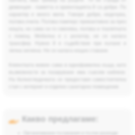
деменция - паметта и ориентацията й са добри. По
характер е много мила. Говори добре, недочува,
ползва очила. Ползва памперс превантивно за през
нощта, но сама си го сменява, ползва и тоалетната
с помощ. Мобилна е с ролатор, не се налага
трансфер. Нужно й е съдействие при къпане и
лична хигиена. Не се налага нощно ставане.
Клиентката живее сама в еднофамилна къща, като
възможности за пазаруване има съвсем наблизо.
На болногледачката се предоставя самостоятелна
стая с интернет и отделно санитарно помещение.
Какво предлагаме:
Организирани пътувания и пътни разходи