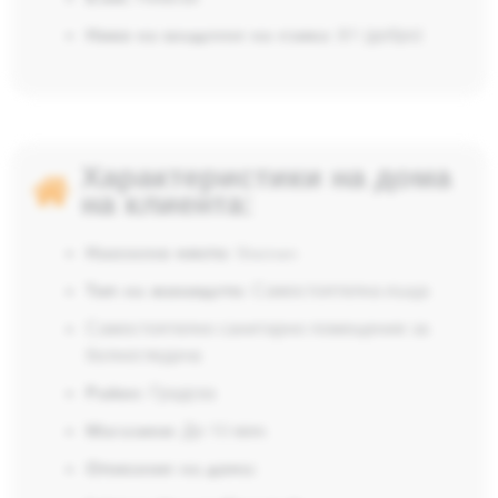
Ниво на владеене на езика:
B1 (добро)
Характеристики на дома
на клиента:
Населено място:
Steinen
Тип на жилището:
Самостоятелна къща
Самостоятелно санитарно помещение за
болногледача
Район:
Градска
Магазини:
До 10 мин.
Описание на дома: