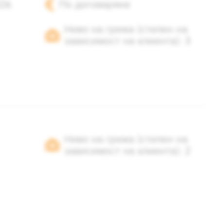
026
По договаряне
Ниво на грижа (степен на
зависимост на клиента): 3
Ниво на грижа (степен на
зависимост на клиента): 2