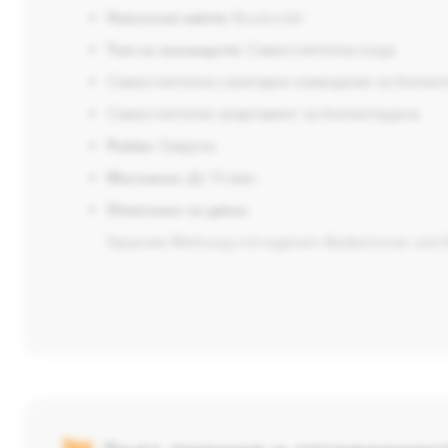
Населено място:
Bruckmühl
Тип на жилището:
Самостоятелна къща
Самостоятелно санитарно помещение за болног
Самостоятелен апартамент за болногледача
Район:
Градска
Магазини:
До 10 мин.
Описание на дома:
Separate Wohnung mit eigenem Badezimmer und 