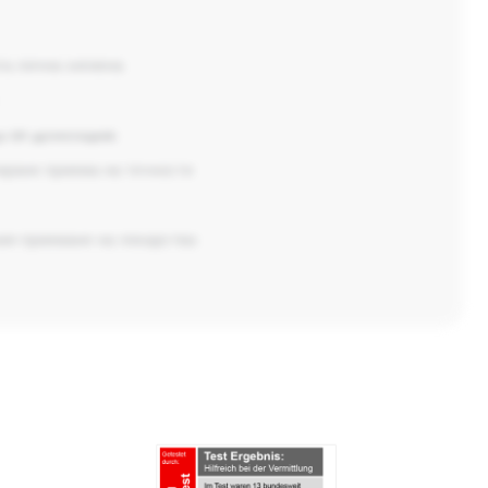
а лична хигиена
а от деменция:
ране приема на течности
ия приемане на лекарства