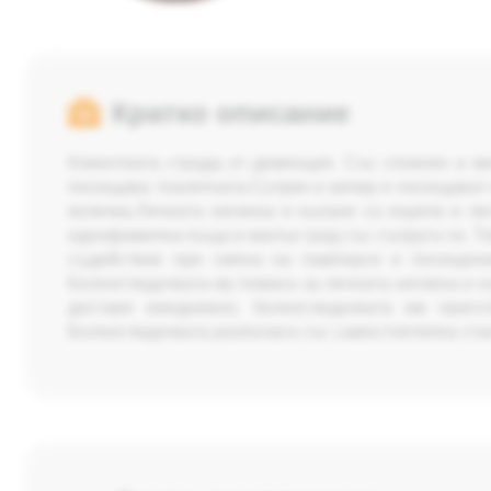
Кратко описание
Клиентката страда от деменция. Със спокоен и ми
посещава тоалетната.Сутрин и вечер я посещават 
количка.Личната хигиена и къпане са изцяло в л
еднофамилна къща в малък град със съпруга си. То
съдействие при смяна на памперси и посещени
Болногледачката му помага за личната хигиена и 
доставя ежедневно, болногледачката им приго
Болногледачката разполага със самостоятелна стая