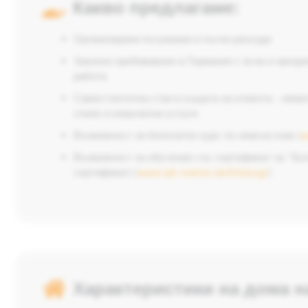
Какво предлагаме:
Организирани пътувания и пътни разходи
Законно пребиваване в Германия с ясни и прозр
работа
Самостоятелна стая в къщата на клиента - нямат
спане и комунални услуги
Възможност за безплатен курс по немски език (
w
Възможност за обучение със сертификат за "Бо
сертификат) (
www.iqh-institut.de/bildung/
)
Характеристики на дома н