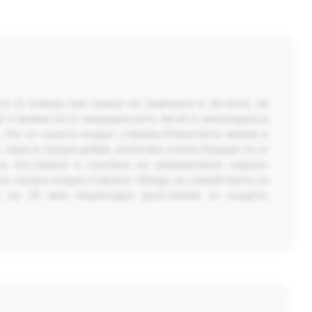
 се от помощ при смяна на памперси в леглото, не
а я премести от медицинското легло в инвалидната
. Не се налага нощно ставане.Клиентката живее в
 чува и говори добре, използва очила.Нуждае се от
а поставяне и сваляне на компресивни чорапи.
се налага нощно ставане. Обяда на семейството се
ма на 10 мин пешеходно разстояние от къщата.