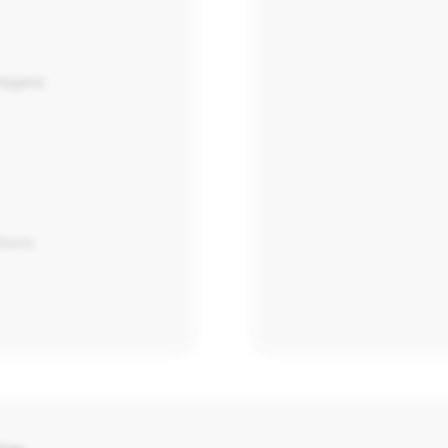
ледача
Sauna