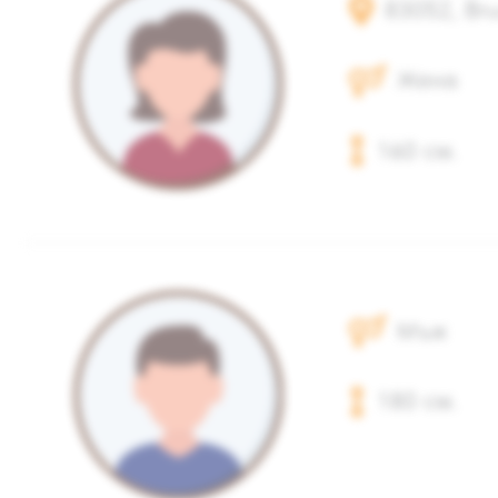
83052, Br
Жена
160 см.
Мъж
180 см.