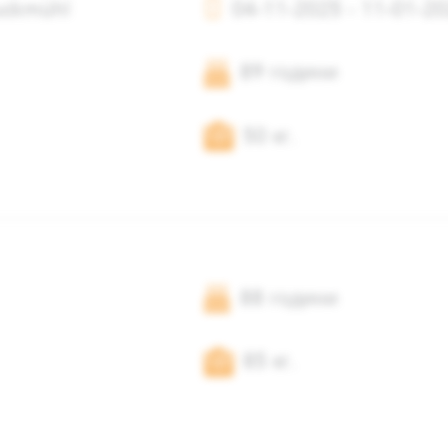
uckmühl
04-11-2025 - 11-01-2
89 години
50 кг.
88 години
85 кг.