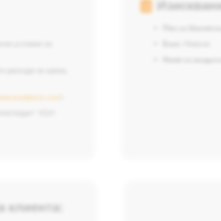
Изисквани
Пол на болногл
ачни условия на
Език:
Немски
Ниво на владеен
е разходи за храна,
ww.ecademix.com
)
лногледач" (IQH
а клиента: