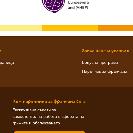
e
Заплащане и условия
траница
Бонусна програма
Наръчник за франчайз
Към наръчника за франчайз сега
Ексклузивни съвети за
самостоятелна работа в сферата на
грижите и обслужването