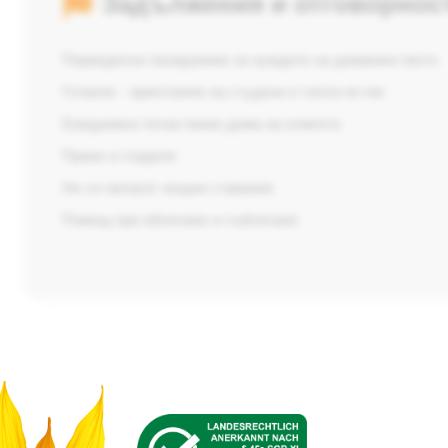
Задължения и отговорнос
Периодично пазаруване за нуждите на домакинството
Готвене - приготвяне на студени и топли ястия
Ежедневно почистване дома на клиента
Пране и гладене
Не се налагат нощни ставания
Помощ при обличане и събличане