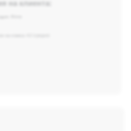
я на клиента:
едач:
Жена
е на езика:
A2 (средно)