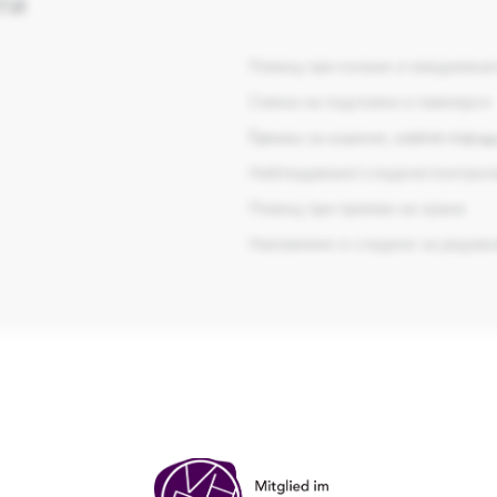
ти
Помощ при къпане и ежедневнат
Смяна на подложки и памперси
Грижа за клиент, който страд
Наблюдаване/следене/контроли
Помощ при приема на храна
Напомняне и следене за редовн