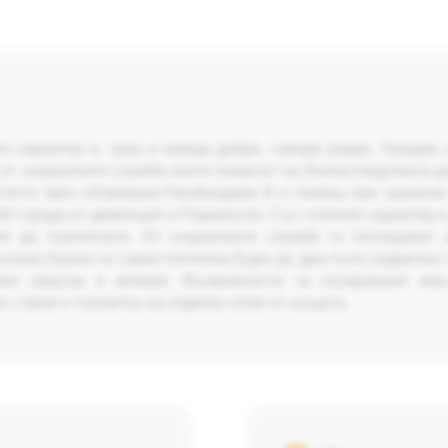
л характер е, чува и вижда добре, говори рядко. Нуждае
от социалните служби които помагат на болногледачката д
еглото чрез обтриване.Необходима й е помощ при хранене
й страда от деменция и Паркинсон. Със спокоен характер е,
е до тоалетната. От социалните служби го посещават з
къпане.Храни се самостоятелно.Един до два пъти седмично 
твя закуска и вечеря. Възможности за пазаруване и
 с баня и тоалетна на отделен етаж от къщата.