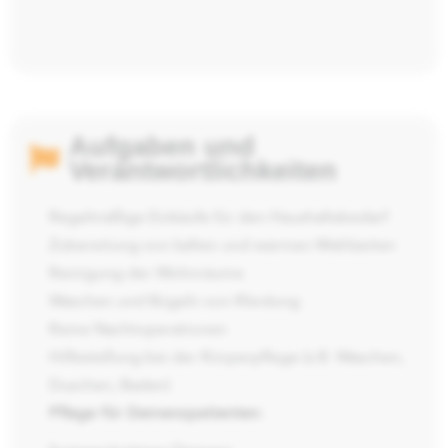
Aufgaben und
Verantwortlichkeiten
Regelmäßige Einkäufe für den Haushaltsbedarf
Zubereitung von kalten und warmen Mahlzeiten
Reinigung der Wohnräume
Waschen und Bügeln von Kleidung
Keine Nachtoperationen
Hilfestellung bei der Körperpflege (z.B. Waschen,
Duschen, Baden)
Pflege für Demenzpatienten: