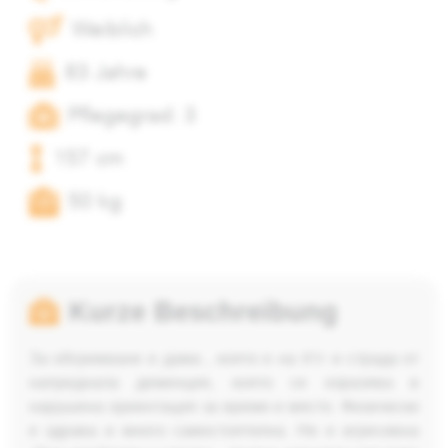
Weiblich
83 Jahre
Pflegegrad: 3
157 cm
50 kg
Kurze Beschreibung
За обгрижване е дама , която е на 81г и страда от
напреднала деменция, която се изразява в
нарушена ориентация за време и място. Физически
е здрава и много самостоятелна. Не е агресивна