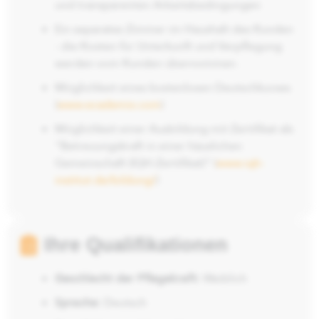
und transparenten Arbeitsbedingungen
Ein separates Zimmer im Haushalt des Kunden
- die Kosten für Unterkunft und Verpflegung
werden vom Kunden übernommen.
Möglichkeit eines kostenlosen Deutschkurses
(
www.ecademix.com
)
Möglichkeit einer Ausbildung mit Zertifikat als
"Betreuungskraft in einer häuslichen
Gemeinschaft (IQH-Zertifikat)" (
www.iqh-
institut.de/bildung/
)
Ihre Qualifikationen
Geschlecht der Pflegekraft:
Weiblich
Sprache:
Deutsch