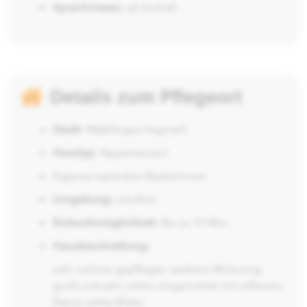
Sprachniveau:
a2 (mittel)
Details zum Pflegeort
Stadt:
Waiblingen-hegnach
Haustyp:
Appartement
Eigenes separates Badezimmer
Umgebung:
Ländlich
Einkaufsmöglichkeit:
Bis zu 10 Min.
Hausbeschreibung:
sehr schöne gepflegte, saubere Wohnung,
groß und sehr schön eingerichtet mit offenem
Kamin siehe Bilder