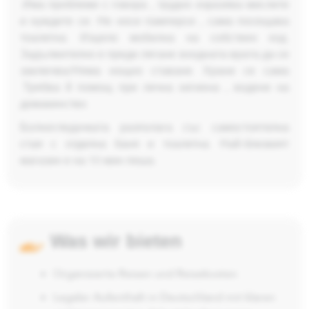
.Има проблеми с говора , трудно изразява мислите
и нуждите си. Не носи памперси , сама посещава
тоалетна. Изцяло мобилна на собствен ход.
Задължително е преди лягане входната врата да се
заключва/Няма нощно ставане. Храни се сама
.Трябва й помощ при лична хигиена , водене на
домакинство.
Болногледачката разполага със самостоятелна
стая с отделна баня и тоалетна. Най-близкият
магазин е на 10 мин пеша.
Was wir bieten
Organisierte Reisen und Reisekosten
Legaler Aufenthalt in Deutschland mit klaren