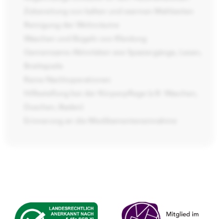
Zubereitung von kalten und warmen Mahlzeiten
Reinigung der Wohnräume
Waschen und Bügeln von Kleidung
Gemeinsame Aktivitäten wie Spaziergänge, Lesen,
Brettspiele
Keine Nachtoperationen
Hilfestellung bei der Körperpflege (z.B. Waschen,
Duschen, Baden)
Erinnerung an die Medikamenteneinnahme