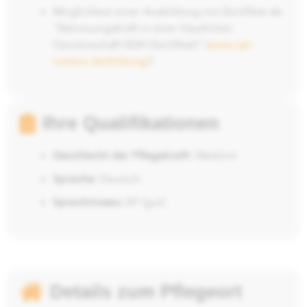
Möglichkeit einer Ausbildung mit Zertifikat als
"Betreuungskraft in einer häuslichen
Gemeinschaft (IQH-Zertifikat)" (
www.iqh-
institut.de/bildung/
)
Ihre Qualifikationen
Geschlecht der Pflegekraft:
Weiblich
Sprache:
Deutsch
Sprachniveau:
B1 (gut)
Details zum Pflegeort