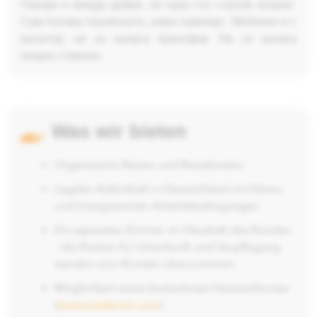
Говори и вижда добре, но чува със слухов апарат.
Сам ползва тоалетната, няма памперс. Мобилен е с
ролатор, не се налага трансфер. Не се налага
нощно ставане..
Was wir bieten
Organisierte Reisen und Reisekosten
Legaler Aufenthalt in Deutschland mit klaren
und transparenten Arbeitsbedingungen
Ein separates Zimmer im Haushalt des Kunden
- die Kosten für Unterkunft und Verpflegung
werden vom Kunden übernommen.
Möglichkeit eines kostenlosen Deutschkurses
(
www.ecademix.com
)