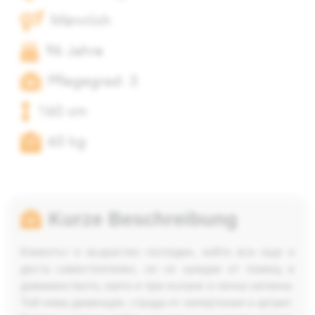
Männlich
96 Jahre
Pflegegrad: 3
160 cm
60 kg
Kurze Beschreibung
Клиентът е възрастен господин, който все още е
доста самостоятелен, но се нуждае от помощ в
домакинството, както и при къпане и лична хигиена.
Той няма деменция, страда от хипертония и артрит.