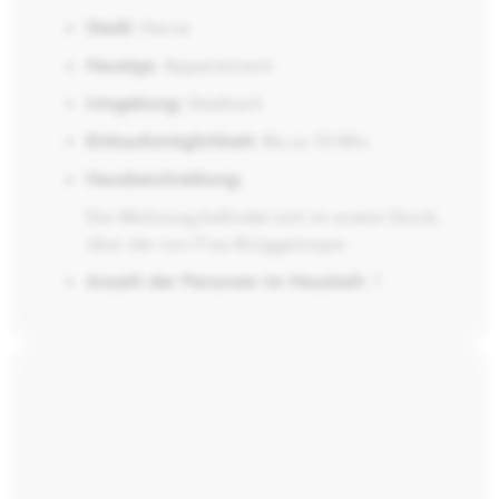
Stadt:
Herne
Haustyp:
Appartement
Umgebung:
Städtisch
Einkaufsmöglichkeit:
Bis zu 10 Min.
Hausbeschreibung:
Die Wohnung befindet sich im ersten Stock,
über der von Frau Brüggemeyer.
Anzahl der Personen im Haushalt:
1