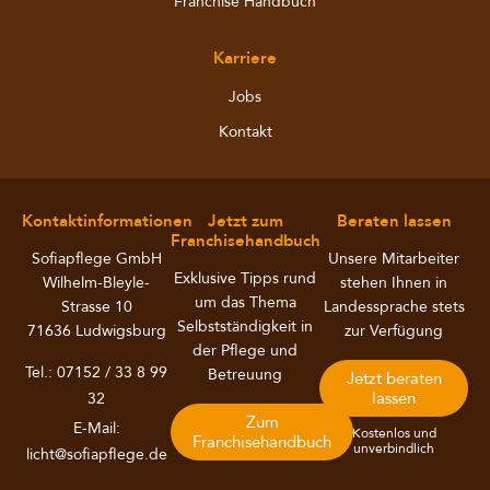
Franchise Handbuch
Karriere
Jobs
Kontakt
Kontaktinformationen
Jetzt zum
Beraten lassen
Franchisehandbuch
Sofiapflege GmbH
Unsere Mitarbeiter
Exklusive Tipps rund
Wilhelm-Bleyle-
stehen Ihnen in
um das Thema
Strasse 10
Landessprache stets
Selbstständigkeit in
71636 Ludwigsburg
zur Verfügung
der Pflege und
Tel.: 07152 / 33 8 99
Betreuung
Jetzt beraten
lassen
32
Zum
E-Mail:
Kostenlos und
Franchisehandbuch
unverbindlich
licht@sofiapflege.de